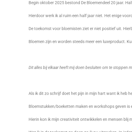
Begin oktober 2025 bestond De Bloemendeel 20 jaar. Half 
Hierdoor werk ik al ruim een half jaar niet. Het enige voord
De toekomst voor bloemisten ziet er niet positief uit. H
Bloemen zijn en worden steeds meer een luxeproduct. Kuns
Dit alles bij elkaar heeft mij doen besluiten om te stoppen
Als ik dit zo schrijf doet het pijn in mijn hart want ik h
Bloemstukken/boeketten maken en workshops geven is e
Hierin kon ik mijn creativiteit ontwikkelen en mensen blij