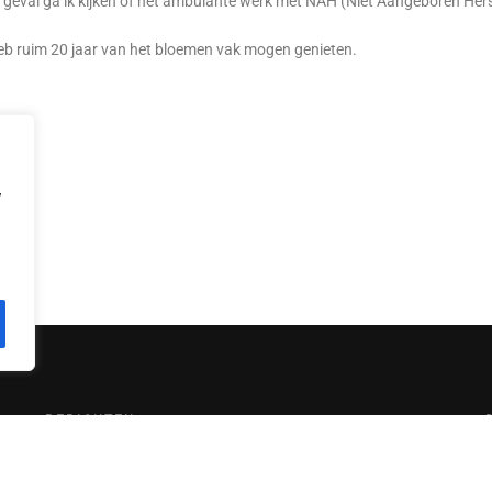
r geval ga ik kijken of het ambulante werk met NAH (Niet Aangeboren Herse
 heb ruim 20 jaar van het bloemen vak mogen genieten.
,
BERICHTEN
Voorjaar 2025