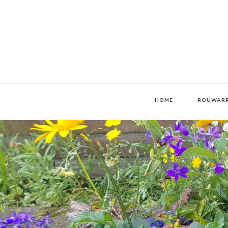
Passie voor bloemen vertaald in bloemenservice, bruidswerk, rouwarra
De Bloemendeel
HOME
ROUWAR