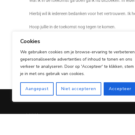
Wat ik in de toekomst ga doen ga ik nu uitzoeken. In iede
Hierbij wil ik iedereen bedanken voor het vertrouwen. Ik
Hoop jullie in de toekomst nog tegen te komen.
Groeten Karin van Wee.
Cookies
We gebruiken cookies om je browse-ervaring te verbeteren
gepersonaliseerde advertenties of inhoud te tonen en ons
verkeer te analyseren. Door op 'Accepteer' te klikken, stem
je in met ons gebruik van cookies.
Aangepast
Niet accepteren
Accepteer
LINKS
Home